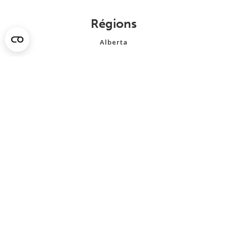
Régions
Alberta
Colombie-Britannique
Manitoba
Nouveau-Brunswick
Terre-Neuve-et-Labrador
Territoires du Nord-Ouest
Nouvelle-Écosse
Nunavut
Ontario