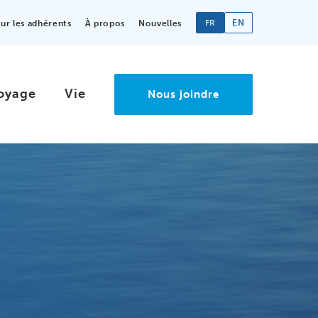
FR
EN
r les adhérents
À propos
Nouvelles
oyage
Vie
Nous joindre