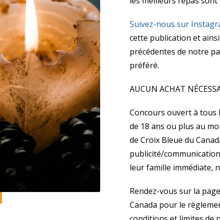
les meilleurs repas sont
Suivez-nous sur Instag
cette publication et ains
précédentes de notre pag
préféré.
AUCUN ACHAT NÉCESSA
Concours ouvert à tous 
de 18 ans ou plus au mom
de Croix Bleue du Canad
publicité/communication 
leur famille immédiate, 
Rendez-vous sur la page
Canada pour le règlement
conditions et limites de p