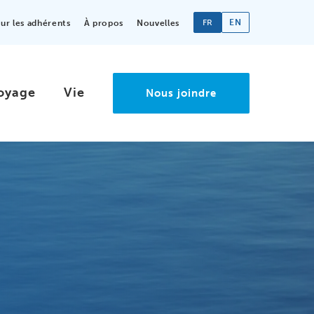
FR
EN
r les adhérents
À propos
Nouvelles
oyage
Vie
Nous joindre