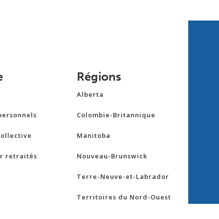
e
Régions
Alberta
personnels
Colombie-Britannique
ollective
Manitoba
 retraités
Nouveau-Brunswick
Terre-Neuve-et-Labrador
Territoires du Nord-Ouest
ie
Nouvelle-Écosse