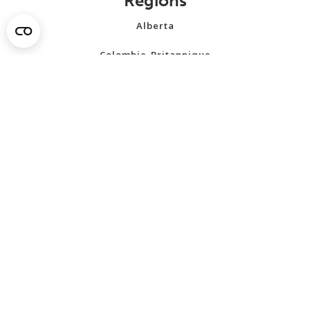
Régions
Alberta
Colombie-Britannique
Manitoba
Nouveau-Brunswick
Terre-Neuve-et-Labrador
Territoires du Nord-Ouest
Nouvelle-Écosse
Nunavut
Ontario
Île-du-Prince-Édouard