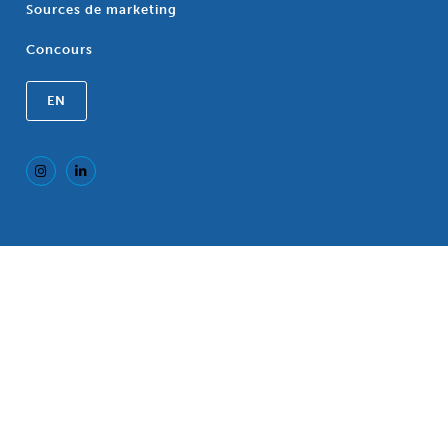
Sources de marketing
Concours
EN
Marque déposée de l'Association canadienne
®
des régimes Croix Bleue, une association de
régimes Croix Bleue indépendants. a/s CP LLP,
77 King Street West, TD North Tower, Suite 700,
P.O. Box 118, Toronto, Ontario, M5K 1G8