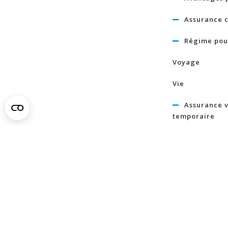
Assurance c
Régime pour
Voyage
Vie
Assurance v
temporaire
Assurance 
grave
Pour en s
plus
À propos