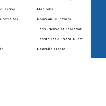
ollective
Manitoba
 retraités
Nouveau-Brunswick
Terre-Neuve-et-Labrador
Territoires du Nord-Ouest
ie
Nouvelle-Écosse
Nunavut
maladie
Ontario
Île-du-Prince-Édouard
avoir
Québec
Saskatchewan