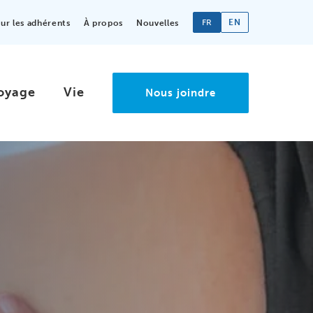
FR
EN
r les adhérents
À propos
Nouvelles
oyage
Vie
Nous joindre