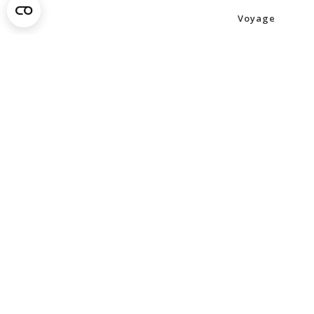
Voyage
Vie
Assurance v
temporaire
Assurance 
grave
Pour en s
plus
À propos
Nouvelles
Dans la commu