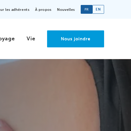
FR
EN
r les adhérents
À propos
Nouvelles
oyage
Vie
Nous joindre