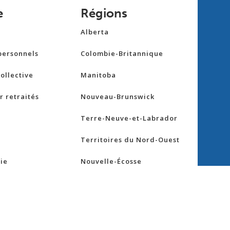
e
Régions
Alberta
personnels
Colombie-Britannique
ollective
Manitoba
 retraités
Nouveau-Brunswick
Terre-Neuve-et-Labrador
Territoires du Nord-Ouest
ie
Nouvelle-Écosse
Nunavut
maladie
Ontario
Île-du-Prince-Édouard