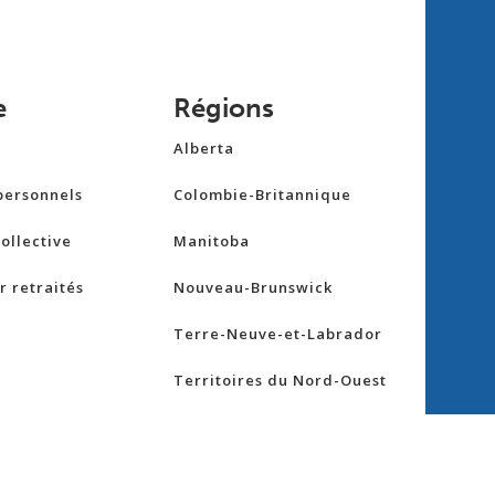
e
Régions
Alberta
personnels
Colombie-Britannique
ollective
Manitoba
 retraités
Nouveau-Brunswick
Terre-Neuve-et-Labrador
Territoires du Nord-Ouest
ie
Nouvelle-Écosse
Nunavut