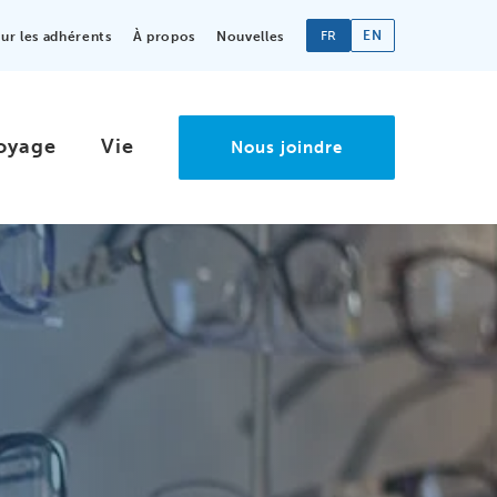
FR
EN
r les adhérents
À propos
Nouvelles
oyage
Vie
Nous joindre