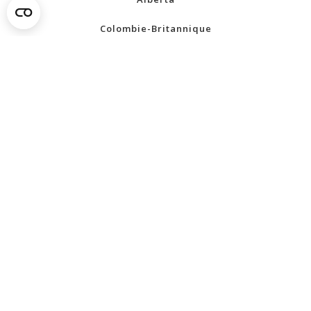
Colombie-Britannique
Manitoba
Nouveau-Brunswick
Terre-Neuve-et-Labrador
Territoires du Nord-Ouest
Nouvelle-Écosse
Nunavut
Ontario
Île-du-Prince-Édouard
Québec